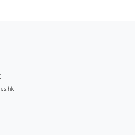
室
ies.hk